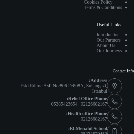
Cookies Policy
Terms & Conditions
Useful Links
Introduction
Our Partners
About Us
Our Journeys
Contact Info
Address:
Eski Edirne Asf. No:806 D:808A, Sultangazi,
İstanbul
Relief Office Phone:
02126682167 | 05385423654
Health office Phone:
02126682167
El-Menahil School:
05373570459