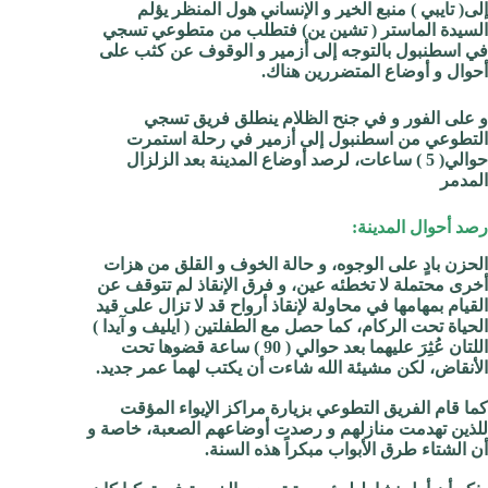
إلى( تايبي ) منبع الخير و الإنساني
هول المنظر يؤلم
السيدة الماستر ( تشين ين) فتطلب من متطوعي تسجي
في اسطنبول بالتوجه إلى أزمير و الوقوف عن كثب على
أحوال و أوضاع المتضررين هناك.
و على الفور و في جنح الظلام ينطلق فريق تسجي
التطوعي من اسطنبول إلى أزمير في رحلة استمرت
حوالي( 5 ) ساعات، لرصد أوضاع المدينة بعد الزلزال
المدمر
رصد أحوال المدينة:
الحزن بادٍ على الوجوه، و حالة الخوف و القلق من هزات
أخرى محتملة لا تخطئه عين، و فرق الإنقاذ لم تتوقف عن
القيام بمهامها في محاولة لإنقاذ أرواح قد لا تزال على قيد
الحياة تحت الركام، كما حصل مع الطفلتين ( ايليف و آيدا )
اللتان عُثِرَ عليهما بعد حوالي ( 90 ) ساعة قضوها تحت
الأنقاض، لكن مشيئة الله شاءت أن يكتب لهما عمر جديد.
كما قام الفريق التطوعي بزيارة مراكز الإيواء المؤقت
للذين تهدمت منازلهم و رصدت أوضاعهم الصعبة، خاصة و
أن الشتاء طرق الأبواب مبكراً هذه السنة.