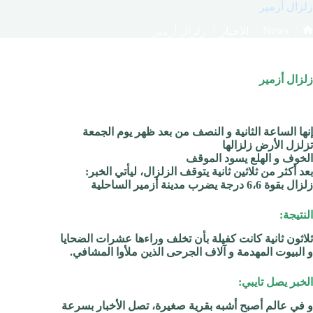
زلزال أزمير
/
/
News
/
الاخبار
زلزال أزمير
لرئيسية
زلزال أزمير
إنها الساعة الثانية و النصف من بعد ظهر يوم الجمعة
تزلزل الأرض زلزالها
الخوف و الهلع يسود الموقف
بعد أكثر من ثلاثين ثانية يتوقف الزلزال، ليأتي الخبر:
زلزال بقوة 6،6 درجة يضرب مدينة أزمير الساحلية
النتيجة:
ثلاثون ثانية كانت كفيلة بأن تخلف وراءها عشرات الضحايا
و البيوت المهدمة و آلاف الجرحى الذين ملأوا المشافي.
الخبر يصل تايبي:
و في عالم أصبح أشبه بقرية صغيرة، تصل الأخبار بسرعة