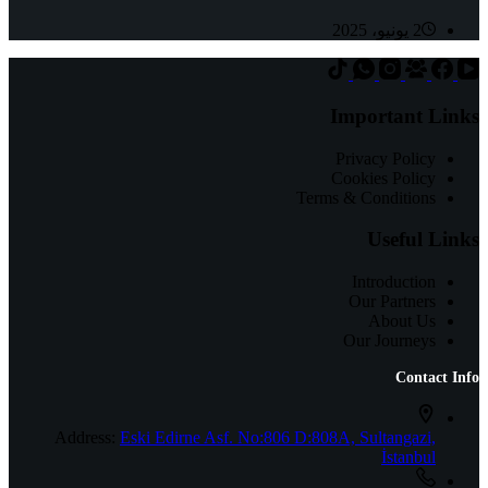
2 يونيو، 2025
Important Links
Privacy Policy
Cookies Policy
Terms & Conditions
Useful Links
Introduction
Our Partners
About Us
Our Journeys
Contact Info
Address:
Eski Edirne Asf. No:806 D:808A, Sultangazi,
İstanbul