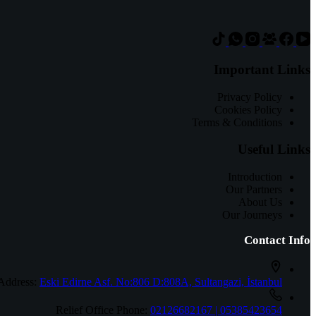
Important Links
Privacy Policy
Cookies Policy
Terms & Conditions
Useful Links
Introduction
Our Partners
About Us
Our Journeys
Contact Info
Address:
Eski Edirne Asf. No:806 D:808A, Sultangazi, İstanbul
Relief Office Phone:
02126682167 | 05385423654