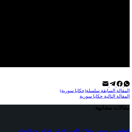
ال
مقالة
السابقة
سلسلة(حكايا سورية)
ال
مقالة
التالية
حكايا سورية
مقالات مشابهة
التعاون بين تسجي والهلال الأحمر التركي لإحياء روح العطاء