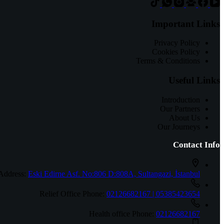
Important Links
Privacy Policy
Cookies Policy
Terms & Conditions
Useful Links
Introduction
Our Partners
About Us
Our Journeys
Contact Info
Address:
Eski Edirne Asf. No:806 D:808A, Sultangazi, İstanbul
Relief Office Phone:
02126682167 | 05385423654
Health office Phone:
02126682167