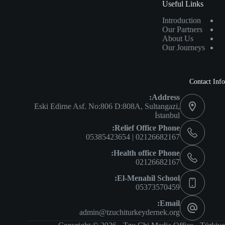
Useful Links
Introduction
Our Partners
About Us
Our Journeys
Contact Info
Address:
Eski Edirne Asf. No:806 D:808A, Sultangazi,
İstanbul
Relief Office Phone:
02126682167 | 05385423654
Health office Phone:
02126682167
El-Menahil School:
05373570459
Email:
admin@tzuchiturkeydernek.org