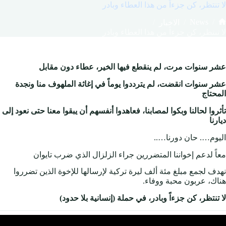
لا تنتظر، كن جزءاً من هذا العطاء وبادر
/
/
News
/
الاخبار
لرئيسية
لا تنتظر، كن جزءاً من هذا العطاء وبادر
عشر سنوات مرت، لم ينقطع فيها الخير، عطاء دون مقابل
عشر سنوات انقضت، لم يترددوا يوماً في إغاثة الملهوف منا ونجدة
المحتاج
تأثروا لحالنا وبكوا لمصابنا، فعاهدوا أنفسهم أن يبقوا معنا حتى نعود إلى
ديارنا
اليوم…. حان دورنا…..
معاً لدعم إخواننا المتضررين جراء الزلزال الذي ضرب تايوان
نهدف لجمع مبلغ مئة ألف ليرة تركية لإرسالها للإخوة الذين تضرروا
هناك، عربون محبة ووفاء.
لا تنتظر، كن جزءاً وبادر، في حملة (إنسانية بلا حدود)