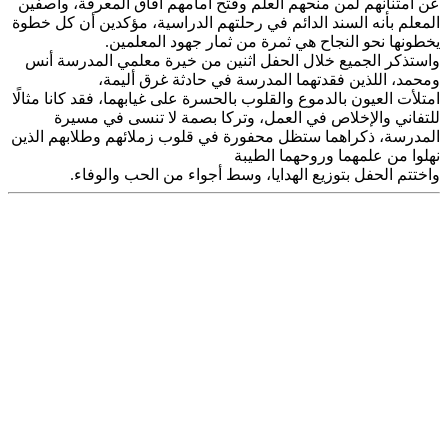
عن امتنانهم لمن منحهم العلم وفتح أمامهم آفاق المعرفة، واصفين
المعلم بأنه السند الدائم في رحلتهم الدراسية، مؤكدين أن كل خطوة
يخطونها نحو النجاح هي ثمرة من ثمار جهود المعلمين.
واستذكر الجميع خلال الحفل اثنين من خيرة معلمي المدرسة أنس
ومحمد، اللذين فقدتهما المدرسة في حادثة غرق أليمة،
امتلأت العيون بالدموع والقلوب بالحسرة على غيابهما، فقد كانا مثالًا
للتفاني والإخلاص في العمل، وتركا بصمة لا تنسى في مسيرة
المدرسة، ذكراهما ستظل محفورة في قلوب زملائهم وطلابهم الذين
نهلوا من علمهما وروحهما الطيبة
واختتم الحفل بتوزيع الهدايا، وسط أجواء من الحب والوفاء.