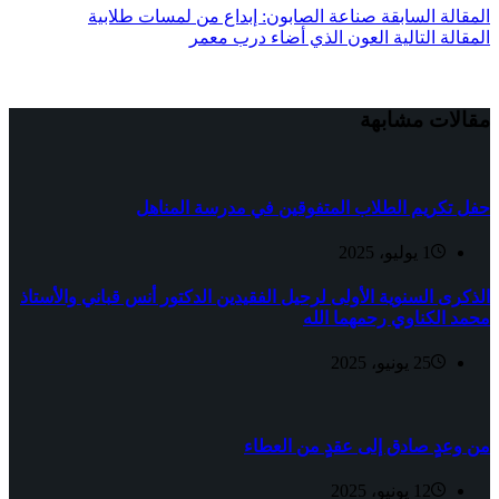
ال
مقالة
السابقة
صناعة الصابون: إبداع من لمسات طلابية
ال
مقالة
التالية
العون الذي أضاء درب معمر
مقالات مشابهة
حفل تكريم الطلاب المتفوقين في مدرسة المناهل
1 يوليو، 2025
الذكرى السنوية الأولى لرحيل الفقيدين الدكتور أنس قباني والأستاذ
محمد الكناوي رحمهما الله
25 يونيو، 2025
من وعدٍ صادق إلى عقدٍ من العطاء
12 يونيو، 2025