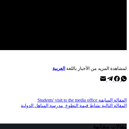
لمشاهدة المزيد من الأخبار باللغة
العربية
ال
مقالة
السابقة
Students' visit to the media office
ال
مقالة
التالية
نشاط قيمة التطوع_مدرسة المناهل الدولية
مقالات مشابهة