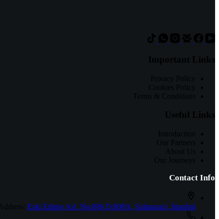
Important Links
Privacy Policy
Cookies Policy
Terms & Conditions
Useful Links
Introduction
Our Partners
About Us
Our Journeys
Contact Info
Address:
Eski Edirne Asf. No:806 D:808A, Sultangazi, İstanbul