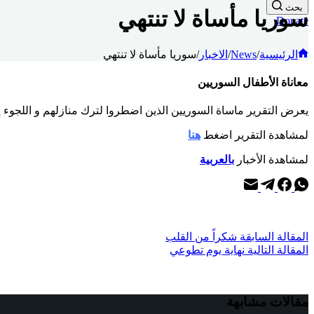
بحث
سوريا مأساة لا تنتهي
Donate
الرئيسية
/
News
/
الاخبار
/
سوريا مأساة لا تنتهي
معاناة الأطفال السوريين
يعرض التقرير ماساة السوريين الذين اضطروا لترك منازلهم و اللجوء 
لمشاهدة التقرير اضغط
هنا
لمشاهدة الأخبار
بالعربية
ال
مقالة
السابقة
شكراً من القلب
ال
مقالة
التالية
نهاية يوم تطوعي
مقالات مشابهة