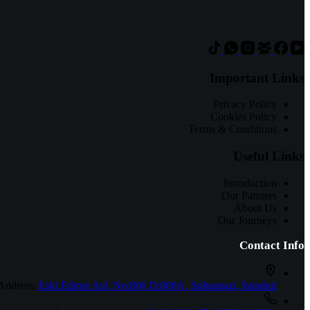
Important Links
Privacy Policy
Cookies Policy
Terms & Conditions
Useful Links
Introduction
Our Partners
About Us
Our Journeys
Contact Info
Address:
Eski Edirne Asf. No:806 D:808A, Sultangazi, İstanbul