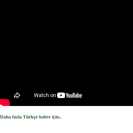
Daha fazla
Türkçe
haber için..