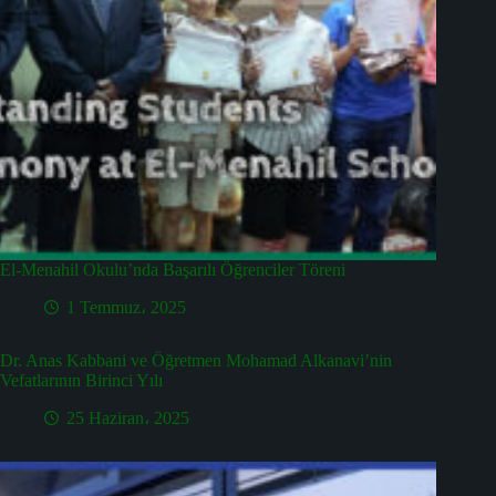
El-Menahil Okulu’nda Başarılı Öğrenciler Töreni
1 Temmuz، 2025
Dr. Anas Kabbani ve Öğretmen Mohamad Alkanavi’nin
Vefatlarının Birinci Yılı
25 Haziran، 2025