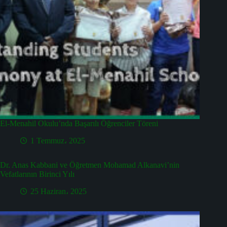
El-Menahil Okulu’nda Başarılı Öğrenciler Töreni
1 Temmuz، 2025
Dr. Anas Kabbani ve Öğretmen Mohamad Alkanavi’nin
Vefatlarının Birinci Yılı
25 Haziran، 2025