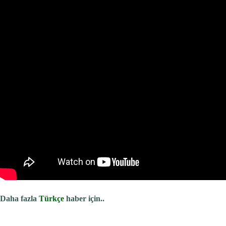
Daha fazla
Türkçe
haber için..