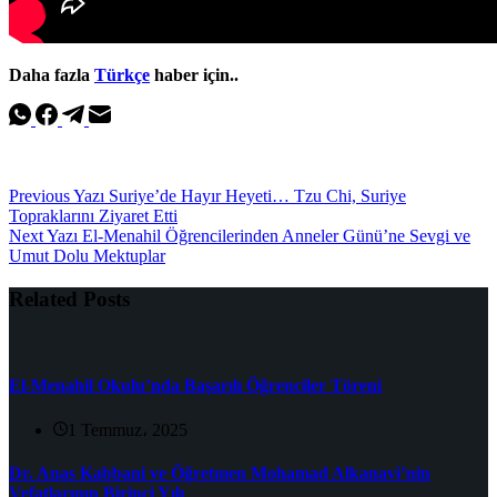
Daha fazla
Türkçe
haber için..
Previous
Yazı
Suriye’de Hayır Heyeti… Tzu Chi, Suriye
Topraklarını Ziyaret Etti
Next
Yazı
El-Menahil Öğrencilerinden Anneler Günü’ne Sevgi ve
Umut Dolu Mektuplar
Related Posts
El-Menahil Okulu’nda Başarılı Öğrenciler Töreni
1 Temmuz، 2025
Dr. Anas Kabbani ve Öğretmen Mohamad Alkanavi’nin
Vefatlarının Birinci Yılı