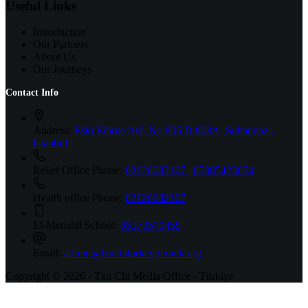
Useful Links
Introduction
Our Partners
About Us
Our Journeys
Contact Info
Address:
Eski Edirne Asf. No:806 D:808A, Sultangazi,
İstanbul
Relief Office Phone:
02126682167 | 05385423654
Health office Phone:
02126682167
El-Menahil School:
05373570459
Email:
admin@tzuchiturkeydernek.org
Copyright © 2026 - Tzu Chi Media Office - Türkiye