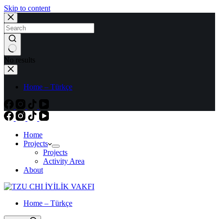
Skip to content
No results
Home – Türkçe
Home
Projects
Projects
Activity Area
About
Home – Türkçe