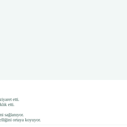
yaret etti.
lık etti.
mi sağlanıyor.
elliğini ortaya koyuyor.