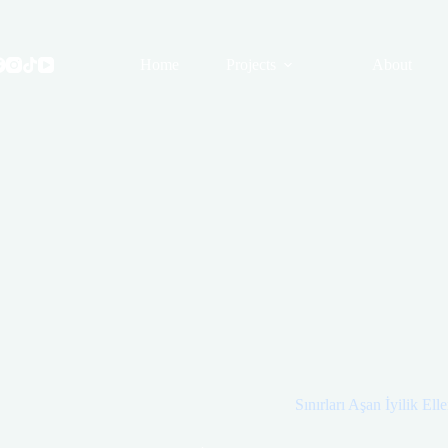
Skip
to
content
Home
Projects
About
Sınırları Aşan İyilik Elle