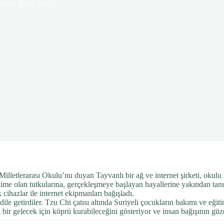
 Aşan İyilik Elleri
letlerarası Okulu’nu duyan Tayvanlı bir ağ ve internet şirketi, okulu zi
lime olan tutkularına, gerçekleşmeye başlayan hayallerine yakından tanık
cihazlar ile internet ekipmanları bağışladı.
le getirdiler. Tzu Chi çatısı altında Suriyeli çocukların bakımı ve eğiti
yi bir gelecek için köprü kurabileceğini gösteriyor ve insan bağışının güz