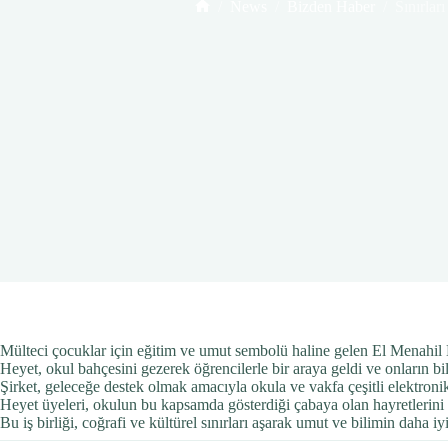
/
News
/
Bizden Haber
/
Sınırları
Home
Mülteci çocuklar için eğitim ve umut sembolü haline gelen El Menahil Mil
Heyet, okul bahçesini gezerek öğrencilerle bir araya geldi ve onların bi
Şirket, geleceğe destek olmak amacıyla okula ve vakfa çeşitli elektronik 
Heyet üyeleri, okulun bu kapsamda gösterdiği çabaya olan hayretlerini di
Bu iş birliği, coğrafi ve kültürel sınırları aşarak umut ve bilimin daha i