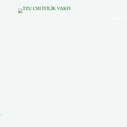
Home – 
ri