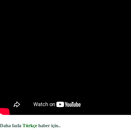
Daha fazla
Türkçe
haber için..