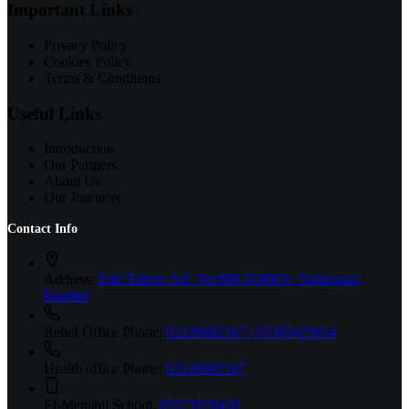
Important Links
Privacy Policy
Cookies Policy
Terms & Conditions
Useful Links
Introduction
Our Partners
About Us
Our Journeys
Contact Info
Address:
Eski Edirne Asf. No:806 D:808A, Sultangazi,
İstanbul
Relief Office Phone:
02126682167 | 05385423654
Health office Phone:
02126682167
El-Menahil School:
05373570459