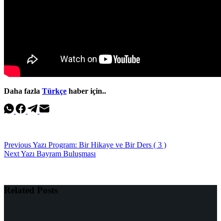
Daha fazla
Türkçe
haber için..
Previous
Yazı
Program: Bir Hikaye ve Bir Ders ( 3 )
Next
Yazı
Bayram Buluşması
Related Posts