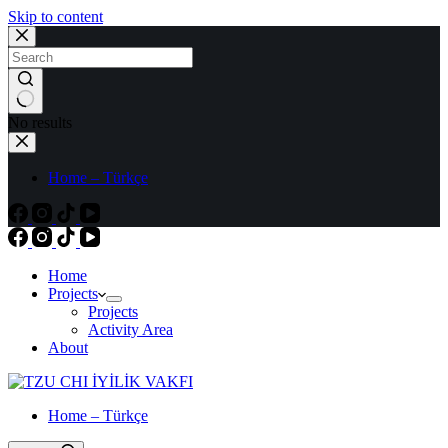
Skip to content
No results
Home – Türkçe
Home
Projects
Projects
Activity Area
About
Home – Türkçe