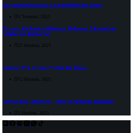
El-Menahil Okulu’nda Başarılı Öğrenciler Töreni
1 Temmuz، 2025
Dr. Anas Kabbani ve Öğretmen Mohamad Alkanavi’nin
Vefatlarının Birinci Yılı
25 Haziran، 2025
Sözden 10 Yıl Boyunca Verilen Bir İkram
12 Haziran، 2025
Tayvan’dan Türkiye’ye – Sevgi ve Paylaşma Yolculuğu
2 Haziran، 2025