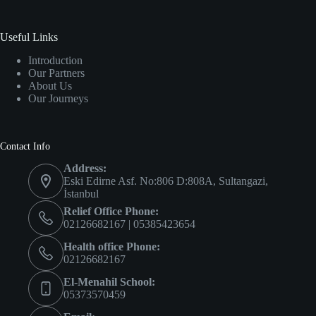
Useful Links
Introduction
Our Partners
About Us
Our Journeys
Contact Info
Address:
Eski Edirne Asf. No:806 D:808A, Sultangazi,
İstanbul
Relief Office Phone:
02126682167 | 05385423654
Health office Phone:
02126682167
El-Menahil School:
05373570459